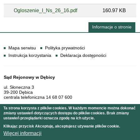
Ogloszenie_I_Ns_26_16.pdf
160.97 KB
Informacje o stronie
Informacje
Mapa serwisu
Polityka prywatności
Instrukcja korzystania
Deklaracja dostępności
Dane teleadresowe
Sąd Rejonowy w Dębicy
ul. Słoneczna 3
39-200 Dębica
centrala telefoniczna 14 68 07 600
Ta strona korzysta z plików cookies. W każdym momencie można dokonać
zmiany ustawień dotyczących dostępu do plików cookies. Brak zmiany
Serwis pełni funkcję strony Biuletynu Informacji Publicznej
ustawień przeglądarki oznacza zgodę na ich użycie.
Sądu Rejonowego w Dębicy
Klikając przycisk Akceptuję, akceptujesz używanie plików cookie.
Więcej informacji