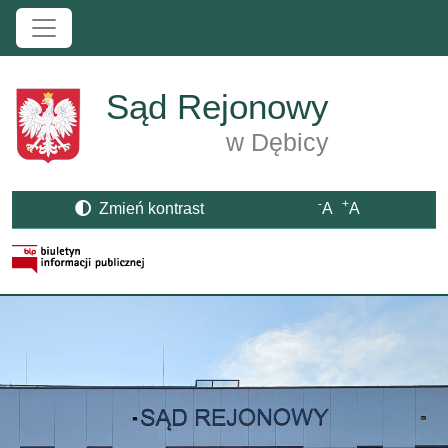
Przejdź do treści
Sąd Rejonowy
w Dębicy
-
+
Zmień kontrast
A
A
Strona BIP otwiera się w nowym oknie