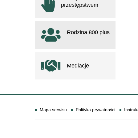
przestępstwem
otwiera się w nowym oknie
Rodzina 800 plus
otwiera się w nowym oknie
Mediacje
Informacje
Mapa serwisu
Polityka prywatności
Instruk