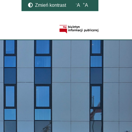
-
+
Zmień kontrast
A
A
Strona BIP otwi