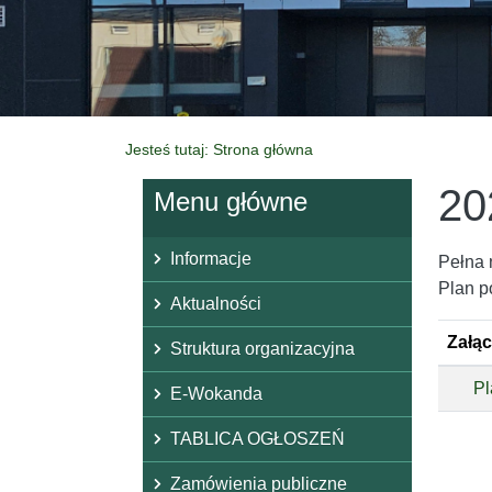
Jesteś tutaj: Strona główna
20
Menu główne
Informacje
Pełna 
Plan p
Aktualności
Załąc
Struktura organizacyjna
Pl
E-Wokanda
TABLICA OGŁOSZEŃ
Zamówienia publiczne