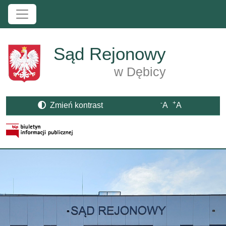
Przejdź do treści
Sąd Rejonowy
w Dębicy
-
+
Zmień kontrast
A
A
Strona BIP otwiera się w nowym oknie