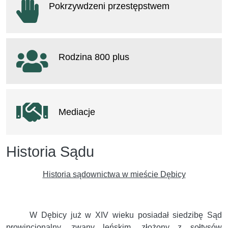
Pokrzywdzeni przestępstwem
otwiera się w nowym oknie
Rodzina 800 plus
otwiera się w nowym oknie
Mediacje
Historia Sądu
Historia sądownictwa w mieście Dębicy
W Dębicy już w XIV wieku posiadał siedzibę Sąd
prowincjonalny, zwany leńskim, złożony z sołtysów