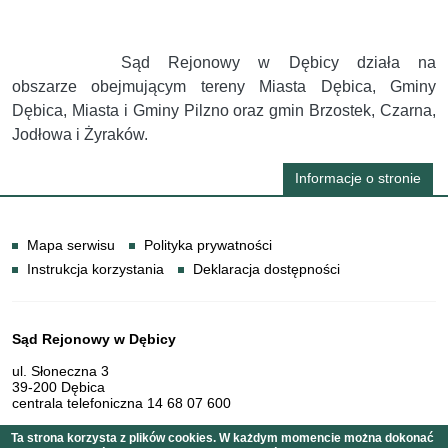
Sąd Rejonowy w Dębicy działa na
obszarze obejmującym tereny Miasta Dębica, Gminy
Dębica, Miasta i Gminy Pilzno oraz gmin Brzostek, Czarna,
Jodłowa i Żyraków.
Informacje o stronie
Informacje
Mapa serwisu
Polityka prywatności
Instrukcja korzystania
Deklaracja dostępności
Dane teleadresowe
Sąd Rejonowy w Dębicy
ul. Słoneczna 3
39-200 Dębica
centrala telefoniczna 14 68 07 600
Ta strona korzysta z plików cookies. W każdym momencie można dokonać