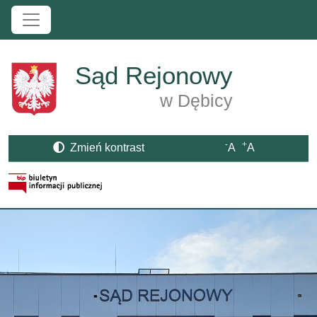
Przejdź do treści
Sąd Rejonowy
w Dębicy
-
+
Zmień kontrast
A
A
Strona BIP otwiera się w nowym oknie