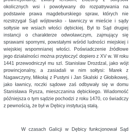
okolicznych wsi i powoływany do rozpatrywania na
podstawie prawa magdeburskiego spraw, których nie
rozstrzygał Sąd wójtowsko - ławniczy w mieście i sądy
sołtysie we wsiach włości dębickiej. Był to Sąd drugiej
instancji o charakterze odwoławczym, zajmujący się
sprawami spornymi, powstałymi wśród ludności miejskiej i
wiejskiej wspomnianej włości. Poświadczenie źródłowe
jego działalności można przytoczyć dopiero z XV w. W roku
1441 przewodniczył mu szl. Stanisław Drozdzal, jako wójt
prowincjonalny, a zasiadali w nim sołtysi: Marek z
Nagawczyny, Mikołaj z Pustyni i Jan Skalski z Głobikowej,
jako ławnicy, roczki sądowe zaś odbywały się w domu
Stanisława Rysza, mieszczanina dębickiego. Wiadomość
późniejsza o tym sądzie pochodzi z roku 1470, co świadczy
z pewnością, że był w Dębicy instytucją stałą.
W czasach Galicji w Dębicy funkcjonował Sąd