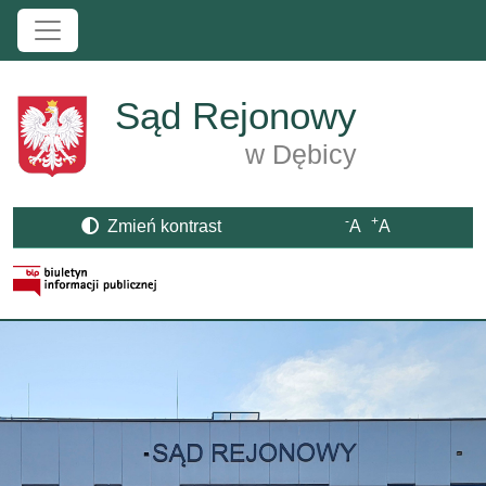
Przejdź do treści
Sąd Rejonowy
w Dębicy
-
+
Zmień kontrast
A
A
Strona BIP otwiera się w nowym oknie