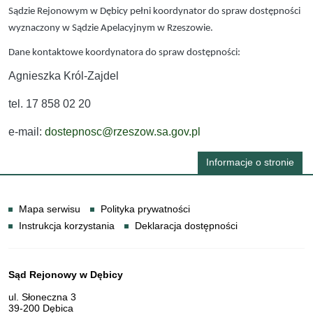
Sądzie Rejonowym w Dębicy pełni koordynator do spraw dostępności
wyznaczony w Sądzie Apelacyjnym w Rzeszowie.
Dane kontaktowe koordynatora do spraw dostępności:
Agnieszka Król-Zajdel
tel. 17 858 02 20
e-mail:
dostepnosc@rzeszow.sa.gov.pl
Informacje o stronie
Informacje
Mapa serwisu
Polityka prywatności
Instrukcja korzystania
Deklaracja dostępności
Dane teleadresowe
Sąd Rejonowy w Dębicy
ul. Słoneczna 3
39-200 Dębica