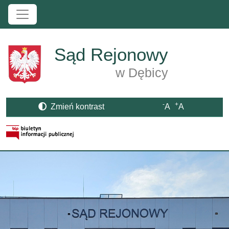
Przejdź do treści
Sąd Rejonowy
w Dębicy
-
+
Zmień kontrast
A
A
Strona BIP otwiera się w nowym oknie