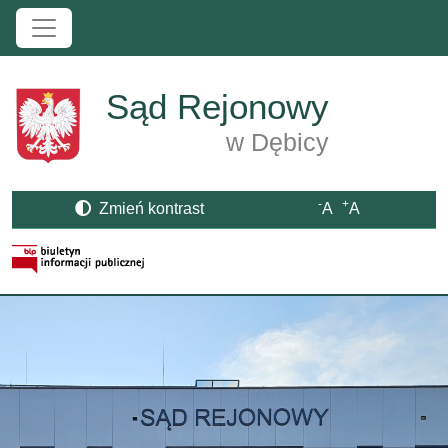
Przejdź do treści
Sąd Rejonowy
w Dębicy
-
+
Zmień kontrast
A
A
Strona BIP otwiera się w nowym oknie