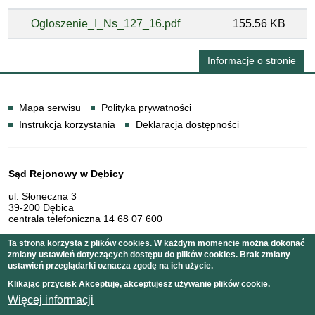
Ogloszenie_I_Ns_127_16.pdf
155.56 KB
Informacje o stronie
Informacje
Mapa serwisu
Polityka prywatności
Instrukcja korzystania
Deklaracja dostępności
Dane teleadresowe
Sąd Rejonowy w Dębicy
ul. Słoneczna 3
39-200 Dębica
centrala telefoniczna 14 68 07 600
Ta strona korzysta z plików cookies. W każdym momencie można dokonać
zmiany ustawień dotyczących dostępu do plików cookies. Brak zmiany
Serwis pełni funkcję strony Biuletynu Informacji Publicznej
ustawień przeglądarki oznacza zgodę na ich użycie.
Sądu Rejonowego w Dębicy
Klikając przycisk Akceptuję, akceptujesz używanie plików cookie.
Więcej informacji