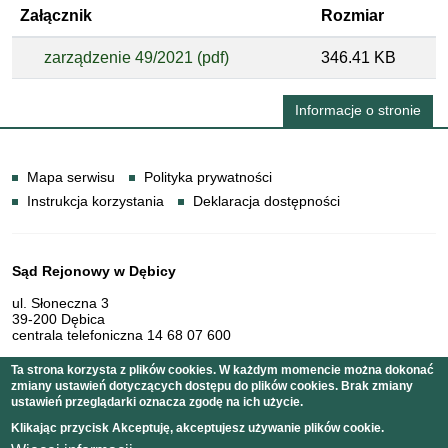
Załącznik
Rozmiar
zarządzenie 49/2021 (pdf)
346.41 KB
Informacje o stronie
Informacje
Mapa serwisu
Polityka prywatności
Instrukcja korzystania
Deklaracja dostępności
Dane teleadresowe
Sąd Rejonowy w Dębicy
ul. Słoneczna 3
39-200 Dębica
centrala telefoniczna 14 68 07 600
Ta strona korzysta z plików cookies. W każdym momencie można dokonać
zmiany ustawień dotyczących dostępu do plików cookies. Brak zmiany
Serwis pełni funkcję strony Biuletynu Informacji Publicznej
ustawień przeglądarki oznacza zgodę na ich użycie.
Sądu Rejonowego w Dębicy
Klikając przycisk Akceptuję, akceptujesz używanie plików cookie.