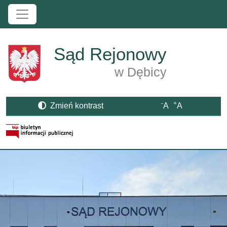
Przejdź do treści
Sąd Rejonowy
w Dębicy
-
+
Zmień kontrast
A
A
Strona BIP otwiera się w nowym oknie