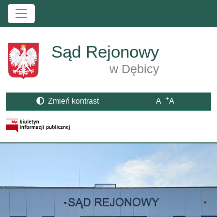
Przejdź do treści
Sąd Rejonowy
w Dębicy
-
+
Zmień kontrast
A
A
Strona BIP otwiera się w nowym oknie