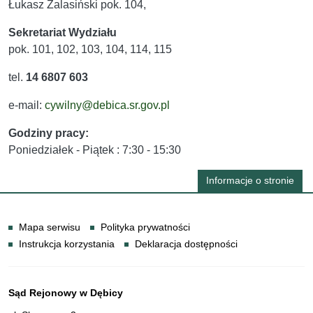
Łukasz Zalasiński pok. 104,
Sekretariat Wydziału
pok. 101, 102, 103, 104, 114, 115
tel.
14 6807 603
e-mail:
cywilny@debica.sr.gov.pl
Godziny pracy:
Poniedziałek - Piątek : 7:30 - 15:30
Informacje o stronie
Informacje
Mapa serwisu
Polityka prywatności
Instrukcja korzystania
Deklaracja dostępności
Dane teleadresowe
Sąd Rejonowy w Dębicy