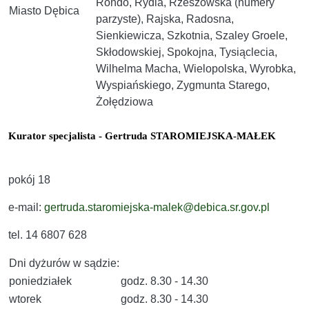
Rondo, Rydla, Rzeszowska (numery
Miasto Dębica
parzyste), Rajska, Radosna,
Sienkiewicza, Szkotnia, Szaley Groele,
Skłodowskiej, Spokojna, Tysiąclecia,
Wilhelma Macha, Wielopolska, Wyrobka,
Wyspiańskiego, Zygmunta Starego,
Żołędziowa
Kurator specjalista - Gertruda STAROMIEJSKA-MAŁEK
pokój 18
e-mail:
gertruda.staromiejska-malek@debica.sr.gov.pl
tel. 14 6807 628
Dni dyżurów w sądzie:
poniedziałek
godz. 8.30 - 14.30
wtorek
godz. 8.30 - 14.30