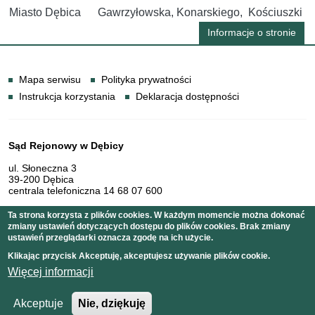
Miasto Dębica
Gawrzyłowska, Konarskiego, Kościuszki
Informacje o stronie
Informacje
Mapa serwisu
Polityka prywatności
Instrukcja korzystania
Deklaracja dostępności
Dane teleadresowe
Sąd Rejonowy w Dębicy
ul. Słoneczna 3
39-200 Dębica
centrala telefoniczna 14 68 07 600
Ta strona korzysta z plików cookies. W każdym momencie można dokonać
zmiany ustawień dotyczących dostępu do plików cookies. Brak zmiany
Serwis pełni funkcję strony Biuletynu Informacji Publicznej
ustawień przeglądarki oznacza zgodę na ich użycie.
Sądu Rejonowego w Dębicy
Klikając przycisk Akceptuję, akceptujesz używanie plików cookie.
Więcej informacji
Copyright © 2011 Sąd Rejonowy w Dębicy
Akceptuje
Nie, dziękuję