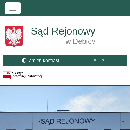
Przejdź do treści
Sąd Rejonowy
w Dębicy
-
+
Zmień kontrast
A
A
Strona BIP otwiera się w nowym oknie