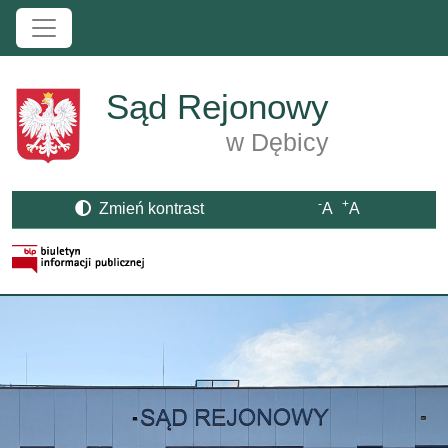
Przejdź do treści
Sąd Rejonowy
w Dębicy
-
+
Zmień kontrast
A
A
Strona BIP otwiera się w nowym oknie