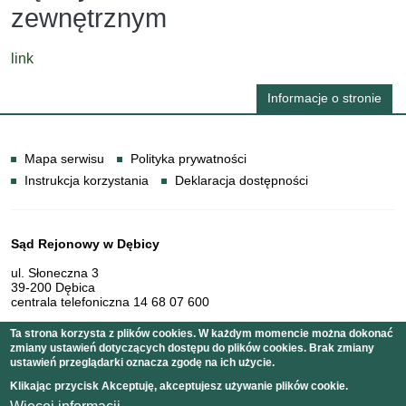
zewnętrznym
link
Informacje o stronie
Informacje
Mapa serwisu
Polityka prywatności
Instrukcja korzystania
Deklaracja dostępności
Dane teleadresowe
Sąd Rejonowy w Dębicy
ul. Słoneczna 3
39-200 Dębica
centrala telefoniczna 14 68 07 600
Ta strona korzysta z plików cookies. W każdym momencie można dokonać
zmiany ustawień dotyczących dostępu do plików cookies. Brak zmiany
Serwis pełni funkcję strony Biuletynu Informacji Publicznej
ustawień przeglądarki oznacza zgodę na ich użycie.
Sądu Rejonowego w Dębicy
Klikając przycisk Akceptuję, akceptujesz używanie plików cookie.