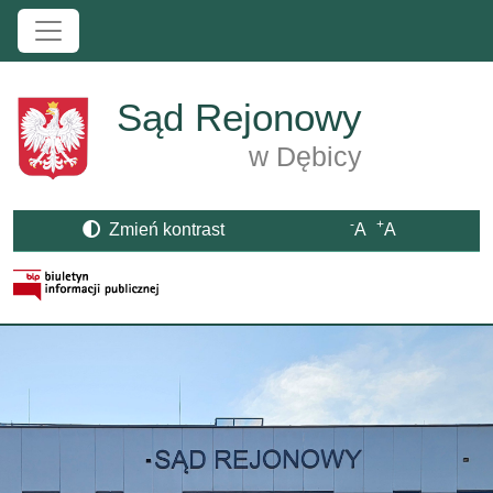
Przejdź do treści
Sąd Rejonowy
w Dębicy
-
+
Zmień kontrast
A
A
Strona BIP otwiera się w nowym oknie