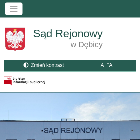
Przejdź do treści
Sąd Rejonowy
w Dębicy
-
+
Zmień kontrast
A
A
Strona BIP otwiera się w nowym oknie