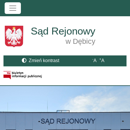
Przejdź do treści
Sąd Rejonowy
w Dębicy
-
+
Zmień kontrast
A
A
Strona BIP otwiera się w nowym oknie