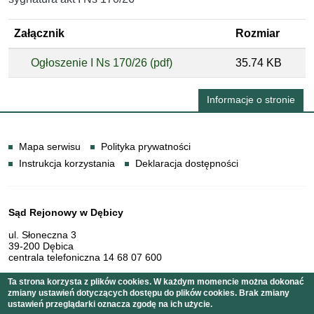
Załącznik
Rozmiar
Ogłoszenie I Ns 170/26 (pdf)
35.74 KB
Informacje o stronie
Informacje
Mapa serwisu
Polityka prywatności
Instrukcja korzystania
Deklaracja dostępności
Dane teleadresowe
Sąd Rejonowy w Dębicy
ul. Słoneczna 3
39-200 Dębica
centrala telefoniczna 14 68 07 600
Ta strona korzysta z plików cookies. W każdym momencie można dokonać
zmiany ustawień dotyczących dostępu do plików cookies. Brak zmiany
Serwis pełni funkcję strony Biuletynu Informacji Publicznej
ustawień przeglądarki oznacza zgodę na ich użycie.