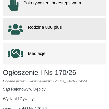
Pokrzywdzeni przestępstwem
otwiera się w nowym oknie
Rodzina 800 plus
otwiera się w nowym oknie
Mediacje
Ogłoszenie I Ns 170/26
Dodane przez
Łukasz Łękawski
-
26 Maj, 2026 - 14:24
Sąd Rejonowy w Dębicy
Wydział I Cywilny
sygnatura akt I Ns 170/26