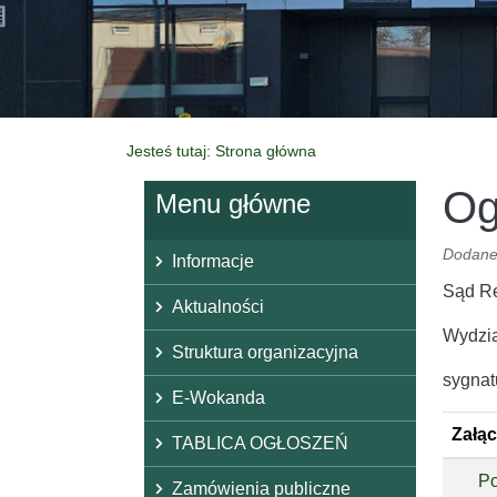
Jesteś tutaj: Strona główna
Og
Menu główne
Dodane
Informacje
Sąd R
Aktualności
Wydzia
Struktura organizacyjna
sygnat
E-Wokanda
Załąc
TABLICA OGŁOSZEŃ
Po
Zamówienia publiczne