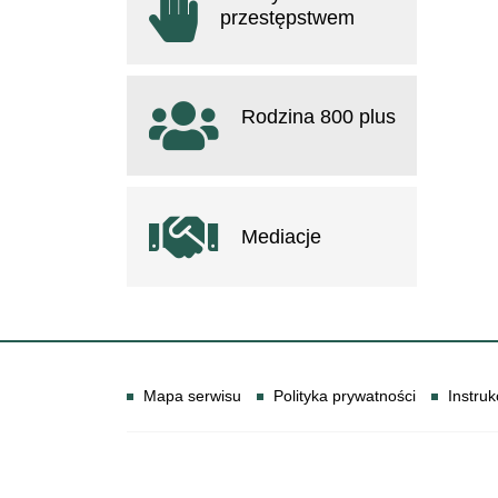
przestępstwem
otwiera się w nowym oknie
Rodzina 800 plus
otwiera się w nowym oknie
Mediacje
Informacje
Mapa serwisu
Polityka prywatności
Instruk