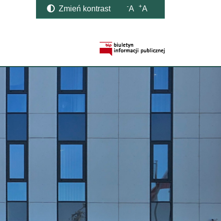
-
+
Zmień kontrast
A
A
Strona BIP otwi